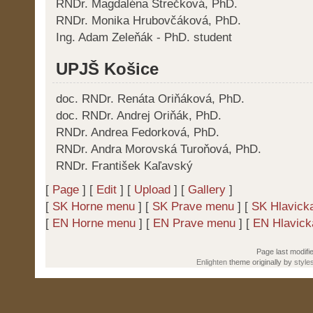
RNDr. Magdaléna Strečková, PhD.
RNDr. Monika Hrubovčáková, PhD.
Ing. Adam Zeleňák - PhD. student
UPJŠ Košice
doc. RNDr. Renáta Oriňáková, PhD.
doc. RNDr. Andrej Oriňák, PhD.
RNDr. Andrea Fedorková, PhD.
RNDr. Andra Morovská Turoňová, PhD.
RNDr. František Kaľavský
[
Page
] [
Edit
] [
Upload
] [
Gallery
]
[
SK Horne menu
] [
SK Prave menu
] [
SK Hlavick
[
EN Horne menu
] [
EN Prave menu
] [
EN Hlavic
Page last modifi
Enlighten
theme originally by
style